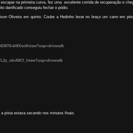
s escapar na primeira curva, fez uma excelente corrida de recuperação e che
to danificado conseguiu fechar o pódio.
son Oliveira em quinto. Coube a Hedinho levar no braço um carro em pé
7w830T6-kHIXonf/view?usp=drivesdk
fFL2y_okrA8Cf_/view?usp=drivesdk
 a pista estava secando nos minutos finais.