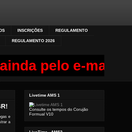
DS
INSCRIÇÕES
REGULAMENTO
REGULAMENTO 2026
inda pelo e-mail fla
Livetime AMS 1
BR!
Consulte os tempos do Corujão
Formual V10
egas e
trar a