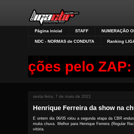
Página inicial
STAFF
NUMERAÇÃO OF
NDC - NORMAS de CONDUTA
Ranking LIG
crições pelo ZAP: (
sexta-feira, 7 de maio de 2021
Henrique Ferreira da show na c
E ontem dia 06/05 rolou a segunda etapa da CBR enduran
muita chuva. Melhor para Henrique Ferreira (Regular Rac
vitória.