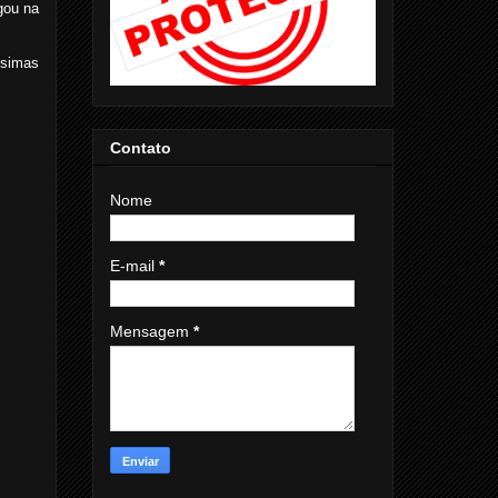
gou na
ssimas
Contato
Nome
E-mail
*
Mensagem
*