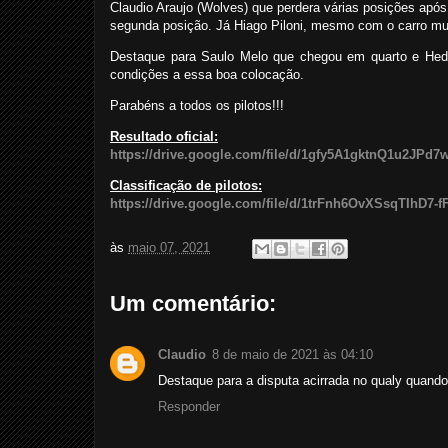
Claudio Araujo (Wolves) que perdera várias posições apó
segunda posição. Já Hiago Piloni, mesmo com o carro mui
Destaque para Saulo Melo que chegou em quarto e Hedi
condições a essa boa colocação.
Parabéns a todos os pilotos!!!
Resultado oficial:
https://drive.google.com/file/d/1gfy5A1gktnQ1u2JPd
Classificação de pilotos:
https://drive.google.com/file/d/1trFnh6OvXSsqTIhD7-
às
maio 07, 2021
Um comentário:
Claudio
8 de maio de 2021 às 04:10
Destaque para a disputa acirrada no qualy quando
Responder