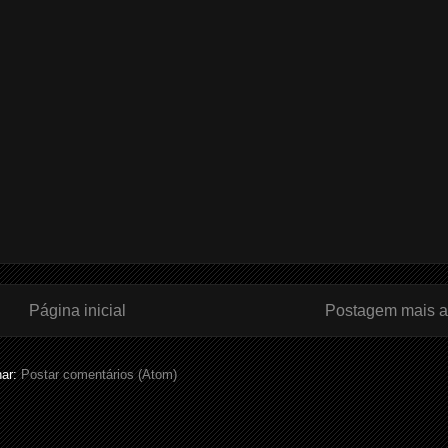
Página inicial
Postagem mais a
nar:
Postar comentários (Atom)