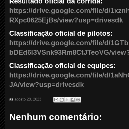
Resultado oficial da corrida:
https://drive.google.com/file/d/1x
RXpc0625EjBs/view?usp=drivesdk
Classificação oficial de pilotos:
https://drive.google.com/file/d/1GT
bDEd6l3VSnk93Rm8CtJTeoVG/view?
Classificação oficial de equipes:
https://drive.google.com/file/d/
JA/view?usp=drivesdk
às
agosto 28, 2023
Nenhum comentário: