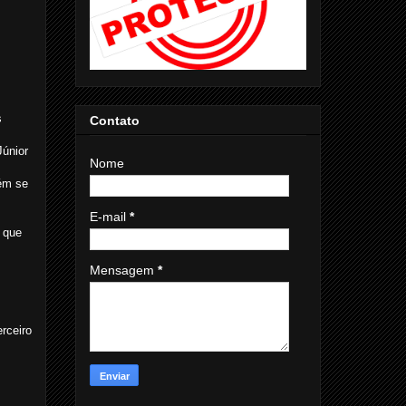
s
Contato
Júnior
Nome
ém se
E-mail
*
 que
Mensagem
*
rceiro