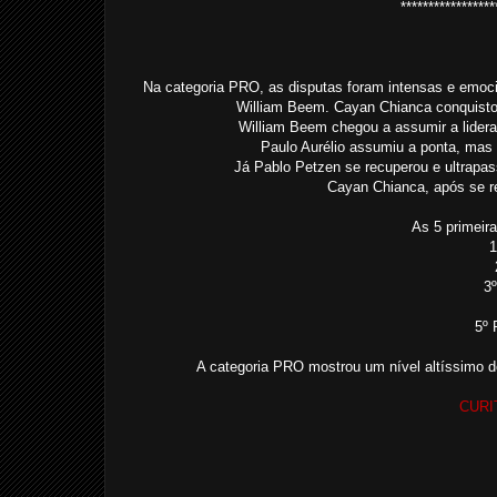
*****************
Na categoria PRO, as disputas foram intensas e emoci
William Beem. Cayan Chianca conquistou 
William Beem chegou a assumir a lide
Paulo Aurélio assumiu a ponta, mas 
Já Pablo Petzen se recuperou e ultrapas
Cayan Chianca, após se re
As 5 primeir
1
3
5º 
A categoria PRO mostrou um nível altíssimo d
CURI