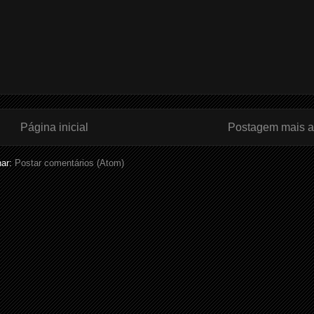
Página inicial
Postagem mais a
nar:
Postar comentários (Atom)