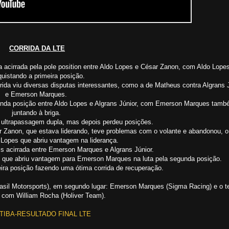
CORRIDA DA LTE
ta acirrada pela pole position entre Aldo Lopes e César Zanon, com Aldo Lope
uistando a primeira posição.
ida viu diversas disputas interessantes, como a de Matheus contra Algrans 
e Emerson Marques.
gunda posição entre Aldo Lopes e Algrans Júnior, com Emerson Marques tamb
juntando à briga.
ultrapassagem dupla, mas depois perdeu posições.
ar Zanon, que estava liderando, teve problemas com o volante e abandonou, o
 Lopes que abriu vantagem na liderança.
ais acirrada entre Emerson Marques e Algrans Júnior.
 o que abriu vantagem para Emerson Marques na luta pela segunda posição.
ira posição fazendo uma ótima corrida de recuperação.
Brasil Motorsports), em segundo lugar: Emerson Marques (Sigma Racing) e o te
u com William Rocha (Holiver Team).
TIBA-RESULTADO FINAL LTE