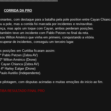
***********************************************
CORRIDA DA PRO
onantes, com destaque para a batalha pela pole position entre Cayan Chianc
a pole, mas a corrida foi marcada por incidentes e reviravoltas.
rança, mas após um toque com Cayan, ambos perderam posições.
também teve um incidente com Pablo Petzen no final da reta.
sou Wilton Américo que vinha em primeiro, conquistando a vitória.
cuperar de incidentes, conseguiu um terceiro lugar.
as posições em Curitiba ficaram assim:
º Pablo Petzen (Zebra AV)
2º Wilton Américo (Drone)
º Cayan Chianca (Zebra AV)
4º Harley Ealger (Drone)
Paulo Aurélio (Independente).
e pilotagem, com disputas acirradas e muitas emoções do início ao fim.
TIBA RESULTADO FINAL PRO