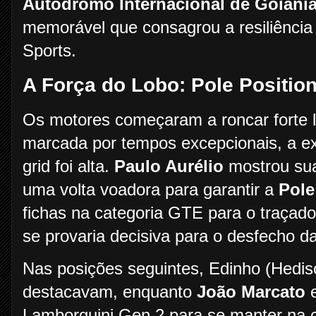
Autódromo Internacional de Goiâni
memorável que consagrou a resiliência 
Sports.
A Força do Lobo: Pole Position
Os motores começaram a roncar forte 
marcada por tempos excepcionais, a exp
grid foi alta.
Paulo Aurélio
mostrou sua
uma volta voadora para garantir a
Pole
fichas na categoria GTE para o traçad
se provaria decisiva para o desfecho d
Nas posições seguintes, Edinho (Hedison
destacavam, enquanto
João Marcato
e
Lamborguini Gen 2 para se manter na c